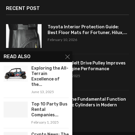
RECENT POST
Toyota Interior Protection Guide:
Best Floor Mats for Fortuner, Hilux,...
February 10, 2026
READ ALSO
How a Flat Belt Drive Pulley Improves
Exploring the All-
Antique Engine Performance
Terrain
September 27, 2025
Excellence of
the...
June 13, 2025
Revealing the Fundamental Function
Top 10 Party Bus
of Hydraulic Cylinders in Modern
Rental
Industry:...
Companies...
April 24, 2025
February 1, 2025
Crypto News: The